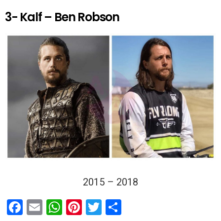
3- Kalf – Ben Robson
2015 – 2018
F
E
W
Pi
T
T