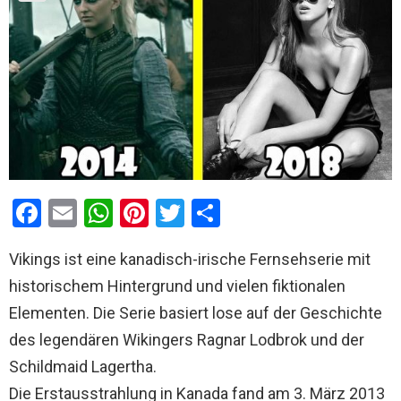
F
E
W
Pi
T
T
a
m
h
nt
wi
eil
Vikings ist eine kanadisch-irische Fernsehserie mit
ce
ail
at
er
tt
e
historischem Hintergrund und vielen fiktionalen
b
s
es
er
n
Elementen. Die Serie basiert lose auf der Geschichte
o
A
t
des legendären Wikingers Ragnar Lodbrok und der
o
p
Schildmaid Lagertha.
k
p
Die Erstausstrahlung in Kanada fand am 3. März 2013