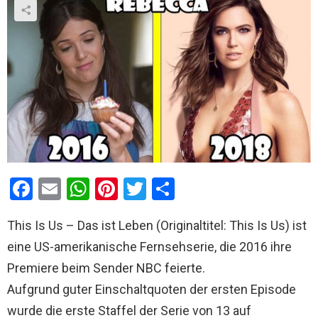
F
E
W
Pi
T
T
a
m
h
nt
wi
eil
This Is Us – Das ist Leben (Originaltitel: This Is Us) ist
ce
ail
at
er
tt
e
eine US-amerikanische Fernsehserie, die 2016 ihre
b
s
es
er
n
Premiere beim Sender NBC feierte.
o
A
t
Aufgrund guter Einschaltquoten der ersten Episode
o
p
wurde die erste Staffel der Serie von 13 auf