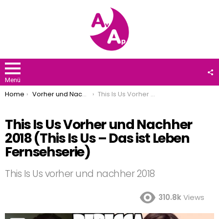
F
U
Menü
You are here:
Home
Vorher und Nachher
This Is Us Vorher und Nachher 2018 (This Is Us – Das ist Leben Fernsehserie)
This Is Us Vorher und Nachher
2018 (This Is Us – Das ist Leben
Fernsehserie)
This Is Us vorher und nachher 2018
310.8k
Views