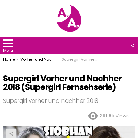
F
U
Menü
You are here:
Home
Vorher und Nachher
Supergirl Vorher und Nachher 2018 (Supergirl Fernsehserie)
Supergirl Vorher und Nachher
2018 (Supergirl Fernsehserie)
Supergirl vorher und nachher 2018
291.6k
Views