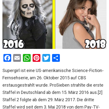
F
E
W
Pi
T
T
a
m
h
nt
wi
eil
Supergirl ist eine US-amerikanische Science-Fiction-
ce
ail
at
er
tt
e
Fernsehserie, am 26. Oktober 2015 auf CBS
b
s
es
er
n
erstausgestrahlt wurde. ProSieben strahlte die erste
o
A
t
Staffel in Deutschland ab dem 15. März 2016 aus.[2]
o
p
Staffel 2 folgte ab dem 29. März 2017. Die dritte
k
p
Staffel wird seit dem 3. Mai 2018 von dem Pay-TV-