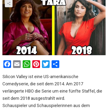
F
E
W
Pi
T
T
a
m
h
nt
wi
eil
Silicon Valley ist eine US-amerikanische
ce
ail
at
er
tt
e
Comedyserie, die seit dem 2014. Am 2017
b
s
es
er
n
verlängerte HBO die Serie um eine fünfte Staffel, die
o
A
t
seit dem 2018 ausgestrahlt wird.
o
p
Schauspieler und Schauspielerinnen aus dem