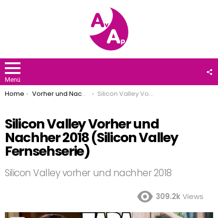
F
U
Menü
You are here:
Home
Vorher und Nachher
Silicon Valley Vorher und Nachher 2018 (Silicon Valley Fernsehserie)
Silicon Valley Vorher und
Nachher 2018 (Silicon Valley
Fernsehserie)
Silicon Valley vorher und nachher 2018
309.2k
Views