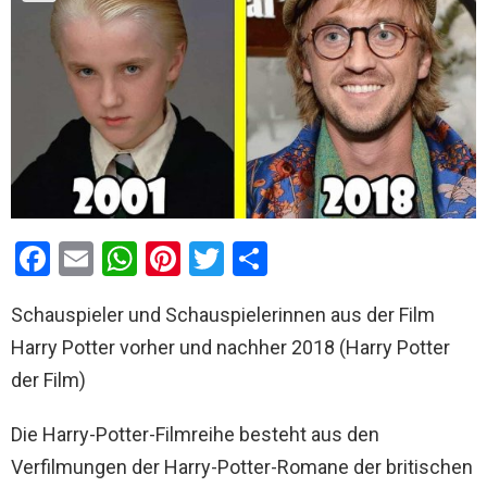
F
E
W
Pi
T
T
a
m
h
nt
wi
eil
Schauspieler und Schauspielerinnen aus der Film
ce
ail
at
er
tt
e
Harry Potter vorher und nachher 2018 (Harry Potter
b
s
es
er
n
der Film)
o
A
t
o
p
Die Harry-Potter-Filmreihe besteht aus den
k
p
Verfilmungen der Harry-Potter-Romane der britischen