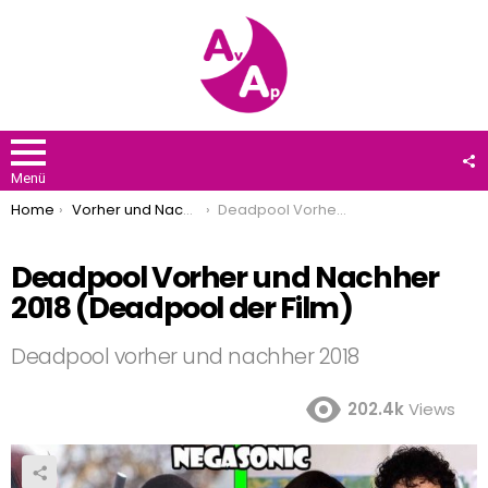
F
U
Menü
You are here:
Home
Vorher und Nachher
Deadpool Vorher und Nachher 2018 (Deadpool der Film)
Deadpool Vorher und Nachher
2018 (Deadpool der Film)
Deadpool vorher und nachher 2018
202.4k
Views