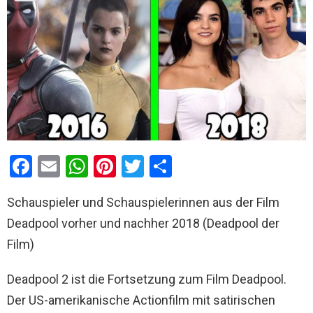
F
E
W
Pi
T
T
a
m
h
nt
wi
eil
Schauspieler und Schauspielerinnen aus der Film
ce
ail
at
er
tt
e
Deadpool vorher und nachher 2018 (Deadpool der
b
s
es
er
n
Film)
o
A
t
o
p
Deadpool 2 ist die Fortsetzung zum Film Deadpool.
k
p
Der US-amerikanische Actionfilm mit satirischen