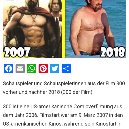
F
E
W
Pi
T
T
a
m
h
nt
wi
eil
Schauspieler und Schauspielerinnen aus der Film 300
ce
ail
at
er
tt
e
vorher und nachher 2018 (300 der Film)
b
s
es
er
n
o
A
t
300 ist eine US-amerikanische Comicverfilmung aus
o
p
dem Jahr 2006. Filmstart war am 9. März 2007 in den
k
p
US-amerikanischen Kinos, während sein Kinostart in