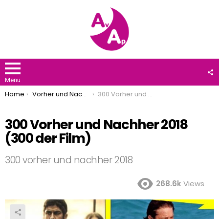
F
U
Menü
You are here:
Home
Vorher und Nachher
300 Vorher und Nachher 2018 (300 der Film)
300 Vorher und Nachher 2018
(300 der Film)
300 vorher und nachher 2018
268.6k
Views