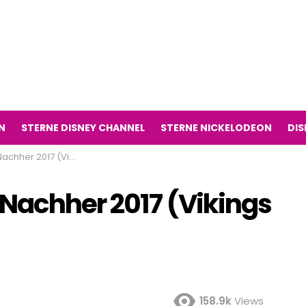
N
STERNE DISNEY CHANNEL
STERNE NICKELODEON
DIS
7 (Vikings Fernsehserie)
 Nachher 2017 (Vikings
158.9k
Views