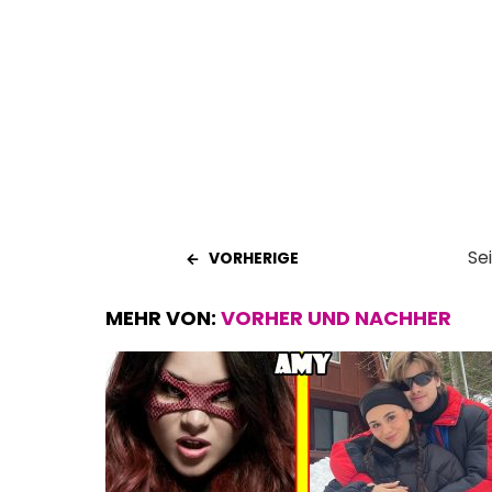
o
A
t
o
p
k
p
Se
VORHERIGE
MEHR VON:
VORHER UND NACHHER