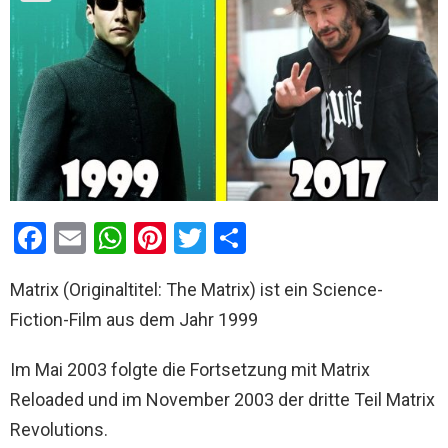
F
E
W
Pi
T
T
a
m
h
nt
wi
eil
Matrix (Originaltitel: The Matrix) ist ein Science-
ce
ail
at
er
tt
e
Fiction-Film aus dem Jahr 1999
b
s
es
er
n
o
A
t
Im Mai 2003 folgte die Fortsetzung mit Matrix
o
p
Reloaded und im November 2003 der dritte Teil Matrix
k
p
Revolutions.