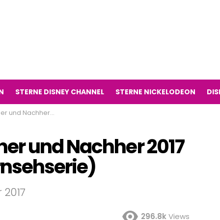
N
STERNE DISNEY CHANNEL
STERNE NICKELODEON
DIS
 (Chica Vampiro Fernsehserie)
her und Nachher 2017
nsehserie)
 2017
296.8k
Views