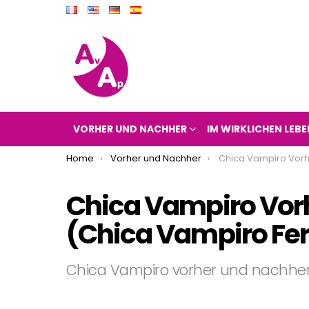
VORHER UND NACHHER
IM WIRKLICHEN LEBE
You are here:
Home
Vorher und Nachher
Chica Vampiro Vorher und Nachher 2017
Chica Vampiro Vor
(Chica Vampiro Fer
Chica Vampiro vorher und nachher