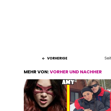
o
A
t
o
p
k
p
Sei
VORHERIGE
MEHR VON:
VORHER UND NACHHER