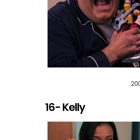
20
16- Kelly