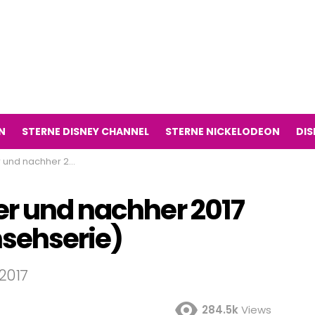
N
STERNE DISNEY CHANNEL
STERNE NICKELODEON
DIS
(Big Time Rush Fernsehserie)
er und nachher 2017
nsehserie)
2017
284.5k
Views