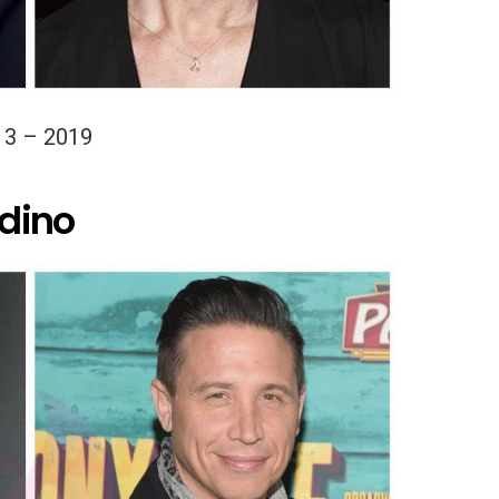
13 – 2019
adino