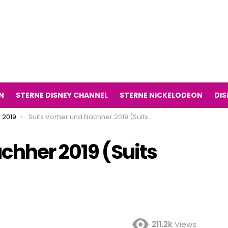
N
STERNE DISNEY CHANNEL
STERNE NICKELODEON
DIS
 2019
Suits Vorher und Nachher 2019 (Suits Fernsehserie)
chher 2019 (Suits
211.2k
Views