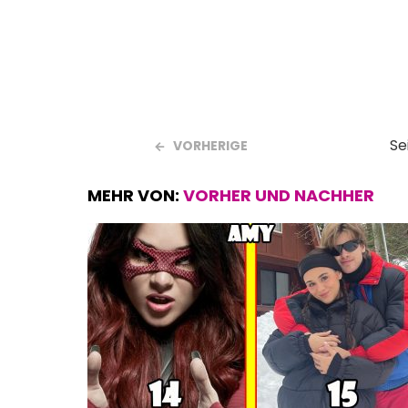
k
p
Se
VORHERIGE
MEHR VON:
VORHER UND NACHHER