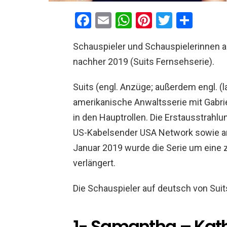
F
E
W
Pi
T
T
a
m
h
nt
wi
eil
Schauspieler und Schauspielerinnen a
ce
ail
at
er
tt
e
nachher 2019 (Suits Fernsehserie).
b
s
es
er
n
o
A
t
Suits (engl. Anzüge; außerdem engl. (l
o
p
amerikanische Anwaltsserie mit Gabrie
k
p
in den Hauptrollen. Die Erstausstrahlu
US-Kabelsender USA Network sowie am
Januar 2019 wurde die Serie um eine z
verlängert.
Die Schauspieler auf deutsch von Suit
1- Samantha – Kath