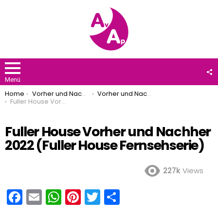
F
U
Menü
You are here:
Home
Vorher und Nachher
Vorher und Nachher 2022
Fuller House Vorher und Nachher 2022 (Fuller House Fernsehserie)
Fuller House Vorher und Nachher
2022 (Fuller House Fernsehserie)
227k
Views
F
E
W
Pi
T
T
a
m
h
nt
wi
eil