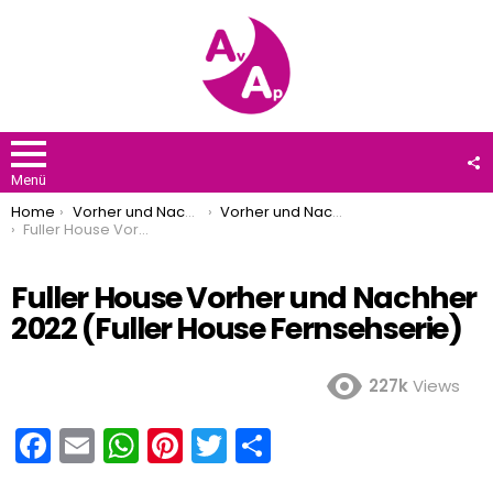
F
U
Menü
You are here:
Home
Vorher und Nachher
Vorher und Nachher 2022
Fuller House Vorher und Nachher 2022 (Fuller House Fernsehserie)
Fuller House Vorher und Nachher
2022 (Fuller House Fernsehserie)
227k
Views
F
E
W
Pi
T
T
a
m
h
nt
wi
eil