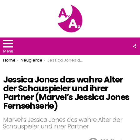
F
U
Menü
You are here:
Home
Neugierde
Jessica Jones das wahre Alter der Schauspieler und ihrer Partner (Marvel’s Jessica Jones Fernsehserie)
Jessica Jones das wahre Alter
der Schauspieler und ihrer
Partner (Marvel’s Jessica Jones
Fernsehserie)
Marvel’s Jessica Jones das wahre Alter der
Schauspieler und ihrer Partner