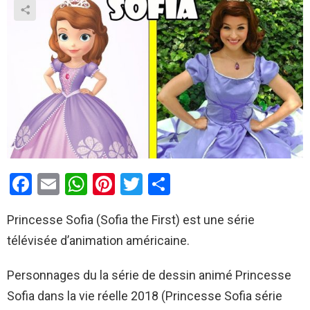
F
E
W
Pi
T
P
a
m
h
nt
wi
ar
Princesse Sofia (Sofia the First) est une série
ce
ail
at
er
tt
ta
télévisée d’animation américaine.
b
s
es
er
g
o
A
t
er
Personnages du la série de dessin animé Princesse
o
p
Sofia dans la vie réelle 2018 (Princesse Sofia série