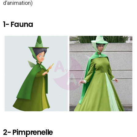
k
p
d’animation)
1- Fauna
2- Pimprenelle