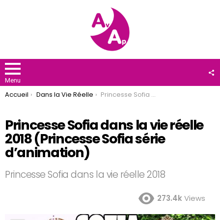
F
U
Menu
You are here:
Accueil
Dans la Vie Réelle
Princesse Sofia dans la vie réelle 2018 (Princesse Sofia série d’animation)
Princesse Sofia dans la vie réelle
2018 (Princesse Sofia série
d’animation)
Princesse Sofia dans la vie réelle 2018
273.4k
Views