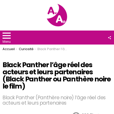
F
U
Menu
You are here:
Accueil
Curiosité
Black Panther l’âge réel des acteurs et leurs partenaires (Black Panther ou Panthère noire le film)
Black Panther l’âge réel des
acteurs et leurs partenaires
(Black Panther ou Panthère noire
le film)
Black Panther (Panthère noire) l’âge réel des
acteurs et leurs partenaires