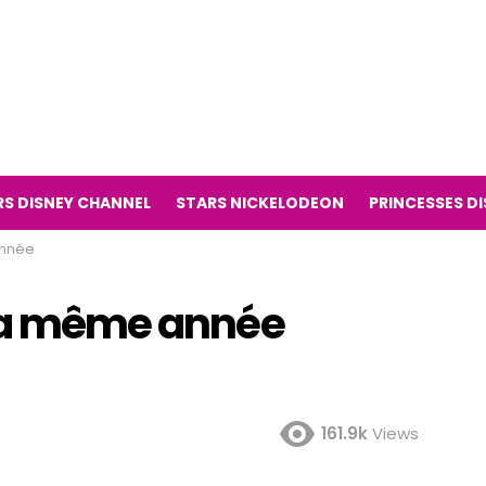
RS DISNEY CHANNEL
STARS NICKELODEON
PRINCESSES D
année
 la même année
161.9k
Views