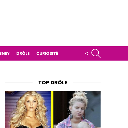
RECHERCHE
FOLLOW
ISNEY
DRÔLE
CURIOSITÉ
US
TOP DRÔLE