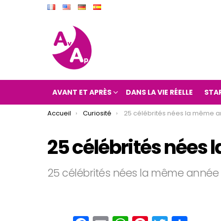
AVANT ET APRÈS
DANS LA VIE RÉELLE
STA
You are here:
Accueil
Curiosité
25 célébrités nées la même 
25 célébrités nées
25 célébrités nées la même année