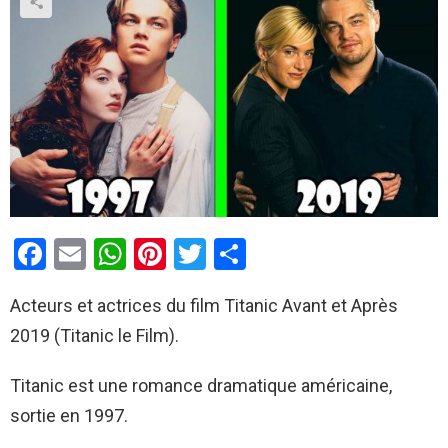
F
E
W
Pi
T
P
a
m
h
nt
wi
ar
Acteurs et actrices du film Titanic Avant et Après
ce
ail
at
er
tt
ta
2019 (Titanic le Film).
b
s
es
er
g
o
A
t
er
Titanic est une romance dramatique américaine,
o
p
sortie en 1997.
k
p