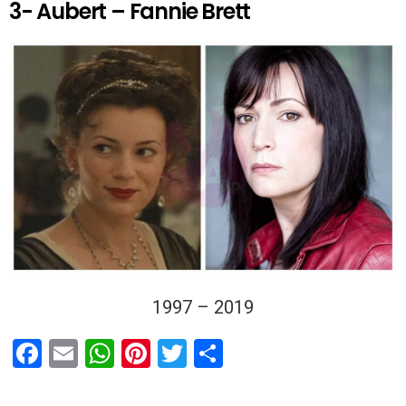
3- Aubert – Fannie Brett
1997 – 2019
F
E
W
Pi
T
P
a
m
h
nt
wi
ar