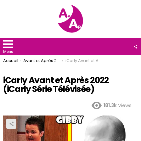
F
U
Menu
You are here:
Accueil
Avant et Après 2022
iCarly Avant et Après 2022 (iCarly Série Télévisée)
iCarly Avant et Après 2022
(iCarly Série Télévisée)
181.3k
Views