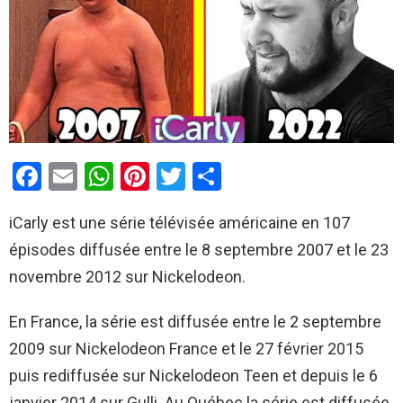
F
E
W
Pi
T
P
a
m
h
nt
wi
ar
iCarly est une série télévisée américaine en 107
ce
ail
at
er
tt
ta
épisodes diffusée entre le 8 septembre 2007 et le 23
b
s
es
er
g
novembre 2012 sur Nickelodeon.
o
A
t
er
o
p
En France, la série est diffusée entre le 2 septembre
k
p
2009 sur Nickelodeon France et le 27 février 2015
puis rediffusée sur Nickelodeon Teen et depuis le 6
janvier 2014 sur Gulli. Au Québec la série est diffusée