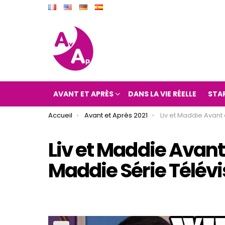
AVANT ET APRÈS
DANS LA VIE RÉELLE
STA
You are here:
Accueil
Avant et Après 2021
Liv et Maddie Avant et Après 2021 (L
Liv et Maddie Avant 
Maddie Série Télév