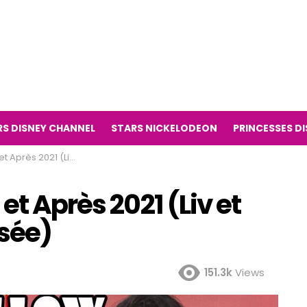
RS DISNEY CHANNEL
STARS NICKELODEON
PRINCESSES D
iv et Maddie Série Télévisée)
et Après 2021 (Liv et
isée)
151.3k
Views