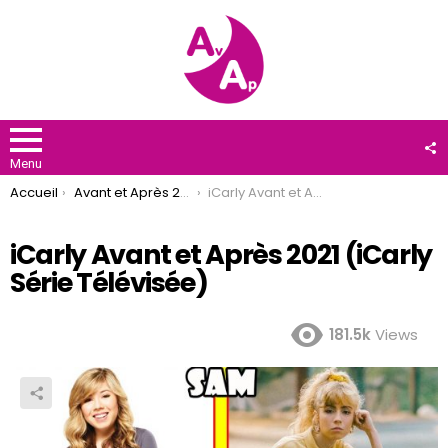
F
U
Menu
You are here:
Accueil
Avant et Après 2021
iCarly Avant et Après 2021 (iCarly Série Télévisée)
iCarly Avant et Après 2021 (iCarly
Série Télévisée)
181.5k
Views