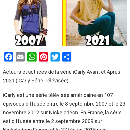
F
E
W
Pi
T
P
a
m
h
nt
wi
ar
Acteurs et actrices de la série iCarly Avant et Après
ce
ail
at
er
tt
ta
2021 (iCarly Série Télévisée).
b
s
es
er
g
o
A
t
er
iCarly est une série télévisée américaine en 107
o
p
épisodes diffusée entre le 8 septembre 2007 et le 23
k
p
novembre 2012 sur Nickelodeon. En France, la série
est diffusée entre le 2 septembre 2009 sur
Nickelodeon France et le 27 février 2015 puis