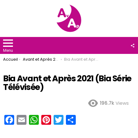
F
U
Menu
You are here:
Accueil
Avant et Après 2021
Bia Avant et Après 2021 (Bia Série Télévisée)
Bia Avant et Après 2021 (Bia Série
Télévisée)
196.7k
Views
F
E
W
Pi
T
P
a
m
h
nt
wi
ar