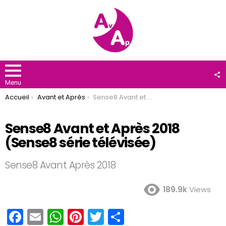
F
U
Menu
You are here:
Accueil
Avant et Après
Sense8 Avant et Après 2018 (Sense8 série télévisée)
Sense8 Avant et Après 2018
(Sense8 série télévisée)
Sense8 Avant Après 2018
189.9k
Views
F
E
W
Pi
T
P