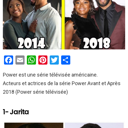
F
E
W
Pi
T
P
a
m
h
nt
wi
ar
Power est une série télévisée américaine.
ce
ail
at
er
tt
ta
Acteurs et actrices de la série Power Avant et Après
b
s
es
er
g
2018 (Power série télévisée)
o
A
t
er
o
p
1- Jarita
k
p