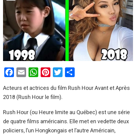
F
E
W
Pi
T
P
a
m
h
nt
wi
ar
Acteurs et actrices du film Rush Hour Avant et Après
ce
ail
at
er
tt
ta
2018 (Rush Hour le film).
b
s
es
er
g
o
A
t
er
Rush Hour (ou Heure limite au Québec) est une série
o
p
de quatre films américains. Elle met en vedette deux
k
p
policiers, l’un Hongkongais et l’autre Américain,