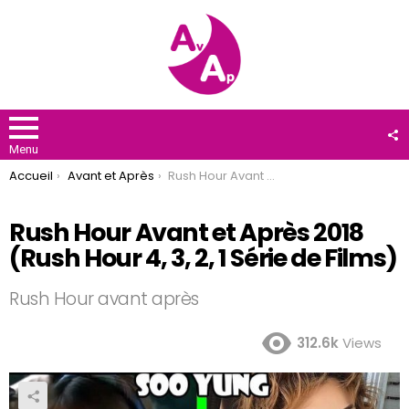
F
U
Menu
You are here:
Accueil
Avant et Après
Rush Hour Avant et Après 2018 (Rush Hour 4, 3, 2, 1 Série de Films)
Rush Hour Avant et Après 2018
(Rush Hour 4, 3, 2, 1 Série de Films)
Rush Hour avant après
312.6k
Views