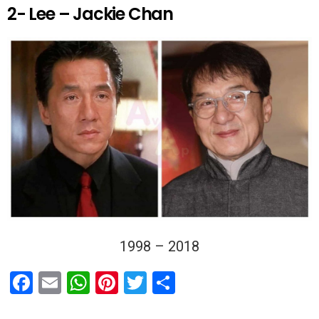
2- Lee – Jackie Chan
1998 – 2018
F
E
W
Pi
T
P
a
m
h
nt
wi
ar