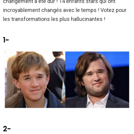
changement a été dur ! 14 enfants stars qui ont
k
p
incroyablement changés avec le temps ! Votez pour
les transformations les plus hallucinantes !
1-
2-