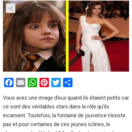
F
E
W
Pi
T
P
a
m
h
nt
wi
ar
Vous avez une image d’eux quand ils étaient petits car
ce
ail
at
er
tt
ta
ce sont des véritables stars dans le rôle qu’ils
b
s
es
er
g
incarnent. Toutefois, la fontaine de jouvence n’existe
o
A
t
er
pas et pour certaines de ces jeunes icônes, le
o
p