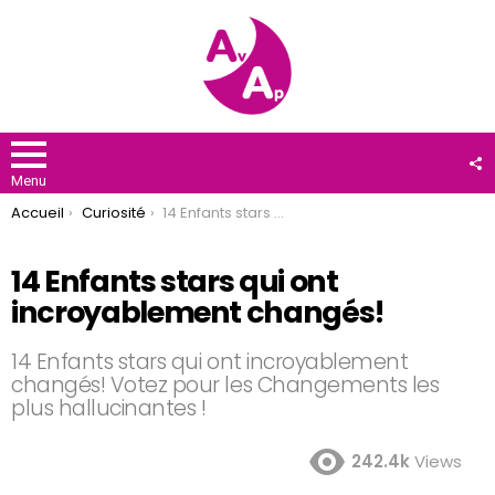
F
U
Menu
You are here:
Accueil
Curiosité
14 Enfants stars qui ont incroyablement changés!
14 Enfants stars qui ont
incroyablement changés!
14 Enfants stars qui ont incroyablement
changés! Votez pour les Changements les
plus hallucinantes !
242.4k
Views