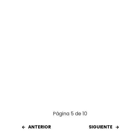
o
p
tir
k
p
Página 5 de 10
ANTERIOR
SIGUIENTE