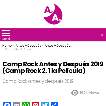
F
U
Menú
You are here:
Home
Antes y Después
Antes y Después 2019
Camp Rock Antes y Después 2019 (Camp Rock 2, 1 la Película)
Camp Rock Antes y Después 2019
(Camp Rock 2, 1 la Película)
Camp Rock antes y después 2019
162k
Views
F
E
W
Pi
T
C