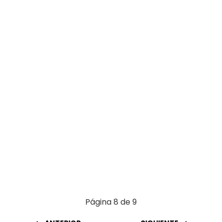
o
A
t
ar
o
p
tir
k
p
Página 8 de 9