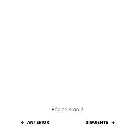
o
p
tir
k
p
Página 4 de 7
ANTERIOR
SIGUIENTE