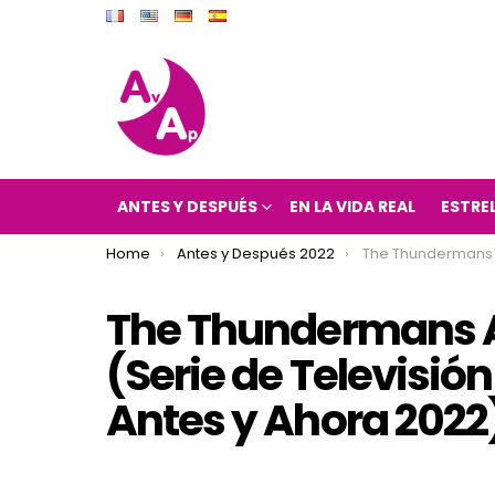
ANTES Y DESPUÉS
EN LA VIDA REAL
ESTRE
You are here:
Home
Antes y Después 2022
The Thundermans Antes y Después 2022 (Serie de 
The Thundermans A
(Serie de Televisi
Antes y Ahora 2022