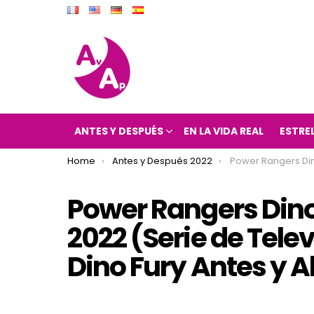
ANTES Y DESPUÉS
EN LA VIDA REAL
ESTRE
You are here:
Home
Antes y Después 2022
Power Rangers Dino Fury Antes y Después 2022 (Serie de T
Power Rangers Dino
2022 (Serie de Tele
Dino Fury Antes y 