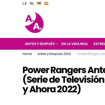
ANTES Y DESPUÉS
EN LA VIDA REAL
ESTRE
You are here:
Home
Antes y Después 2022
Power Rangers Antes y Después 2022 (Serie de T
Power Rangers Ant
(Serie de Televisió
y Ahora 2022)