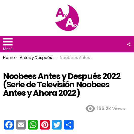
F
U
Menú
You are here:
Home
Antes y Después 2022
Noobees Antes y Después 2022 (Serie de Televisión Noobees Antes y Ahora 2022)
Noobees Antes y Después 2022
(Serie de Televisión Noobees
Antes y Ahora 2022)
166.2k
Views
F
E
W
Pi
T
C