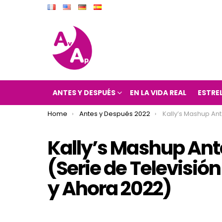
ANTES Y DESPUÉS
EN LA VIDA REAL
ESTRE
You are here:
Home
Antes y Después 2022
Kally’s Mashup Antes y Después 2022 (Serie de T
Kally’s Mashup Ant
(Serie de Televisió
y Ahora 2022)