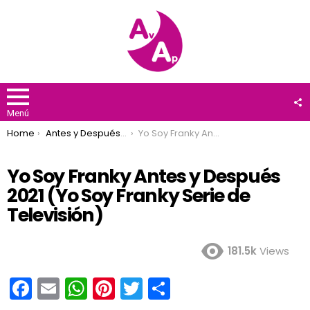
F
U
Menú
You are here:
Home
Antes y Después 2021
Yo Soy Franky Antes y Después 2021 (Yo Soy Franky Serie de Televisión)
Yo Soy Franky Antes y Después
2021 (Yo Soy Franky Serie de
Televisión)
181.5k
Views
F
E
W
Pi
T
C