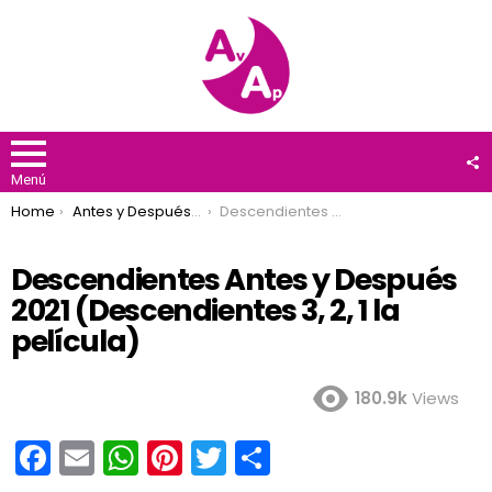
F
U
Menú
You are here:
Home
Antes y Después 2021
Descendientes Antes y Después 2021 (Descendientes 3, 2, 1 la película)
Descendientes Antes y Después
2021 (Descendientes 3, 2, 1 la
película)
180.9k
Views
F
E
W
Pi
T
C