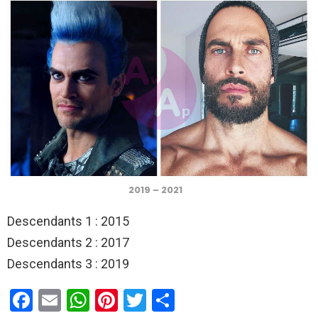
2019 – 2021
Descendants 1 : 2015
Descendants 2 : 2017
Descendants 3 : 2019
F
E
W
Pi
T
C