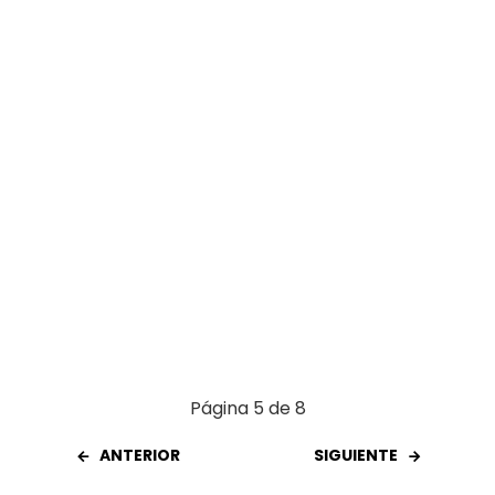
o
p
tir
k
p
Página 5 de 8
ANTERIOR
SIGUIENTE