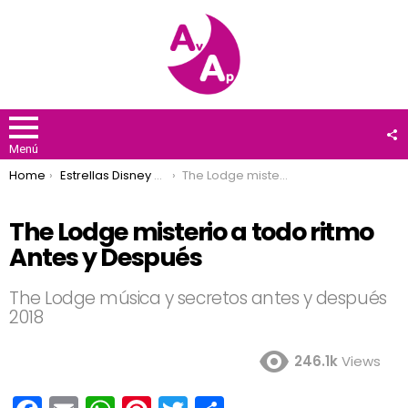
F
U
Menú
You are here:
Home
Estrellas Disney Channel
The Lodge misterio a todo ritmo Antes y Después
The Lodge misterio a todo ritmo
Antes y Después
The Lodge música y secretos antes y después
2018
246.1k
Views