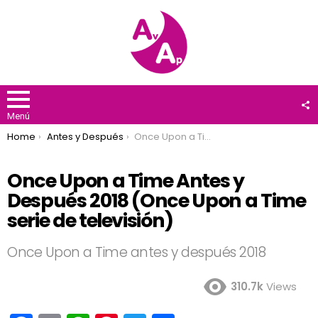
F
U
Menú
You are here:
Home
Antes y Después
Once Upon a Time Antes y Después 2018 (Once Upon a Time serie de televisión)
Once Upon a Time Antes y
Después 2018 (Once Upon a Time
serie de televisión)
Once Upon a Time antes y después 2018
310.7k
Views