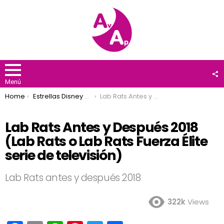
F
U
Menú
You are here:
Home
Estrellas Disney Channel
Lab Rats Antes y Después 2018 (Lab Rats o Lab Rats Fuerza Élite serie de televisión)
Lab Rats Antes y Después 2018
(Lab Rats o Lab Rats Fuerza Élite
serie de televisión)
Lab Rats antes y después 2018
322k
Views