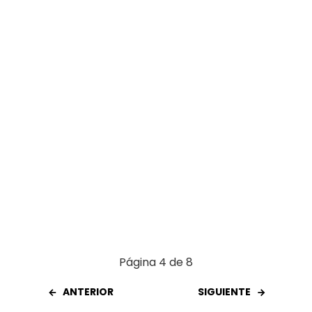
o
p
tir
k
p
Página 4 de 8
ANTERIOR
SIGUIENTE