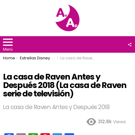
F
U
Menú
You are here:
Home
Estrellas Disney Channel
La casa de Raven Antes y Después 2018 (La casa de Raven serie de televisión)
La casa de Raven Antes y
Después 2018 (La casa de Raven
serie de televisión)
La casa de Raven Antes y Después 2018
312.8k
Views