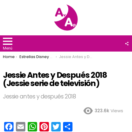
F
U
Menú
You are here:
Home
Estrellas Disney Channel
Jessie Antes y Después 2018 (Jessie serie de televisión)
Jessie Antes y Después 2018
(Jessie serie de televisión)
Jessie antes y después 2018
323.6k
Views
F
E
W
Pi
T
C