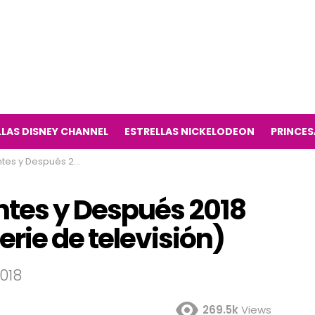
LLAS DISNEY CHANNEL
ESTRELLAS NICKELODEON
PRINCES
ery Witch Way serie de televisión)
tes y Después 2018
rie de televisión)
018
269.5k
Views