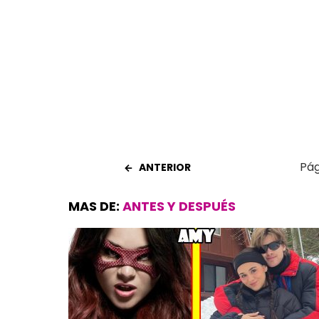
o
A
t
ar
o
p
tir
k
p
Pág
ANTERIOR
MAS DE:
ANTES Y DESPUÉS