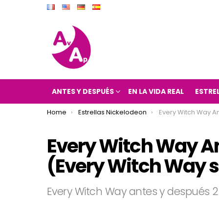
ANTES Y DESPUÉS
EN LA VIDA REAL
ESTRE
You are here:
Home
Estrellas Nickelodeon
Every Witch Way Antes y Después 2018 (Ev
Every Witch Way An
(Every Witch Way se
Every Witch Way antes y después 2