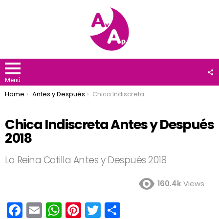
F
U
Menú
You are here:
Home
Antes y Después
Chica Indiscreta Antes y Después 2018
Chica Indiscreta Antes y Después
2018
La Reina Cotilla Antes y Después 2018
160.4k
Views
F
E
W
Pi
T
C