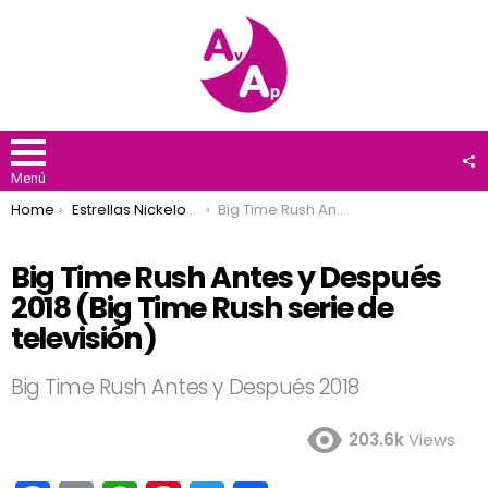
F
U
Menú
You are here:
Home
Estrellas Nickelodeon
Big Time Rush Antes y Después 2018 (Big Time Rush serie de televisión)
Big Time Rush Antes y Después
2018 (Big Time Rush serie de
televisión)
Big Time Rush Antes y Después 2018
203.6k
Views