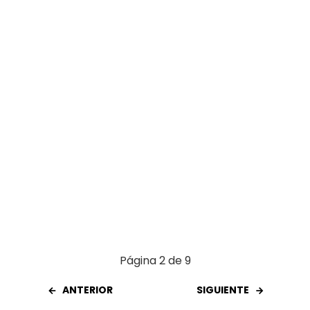
o
p
tir
k
p
Página 2 de 9
ANTERIOR
SIGUIENTE