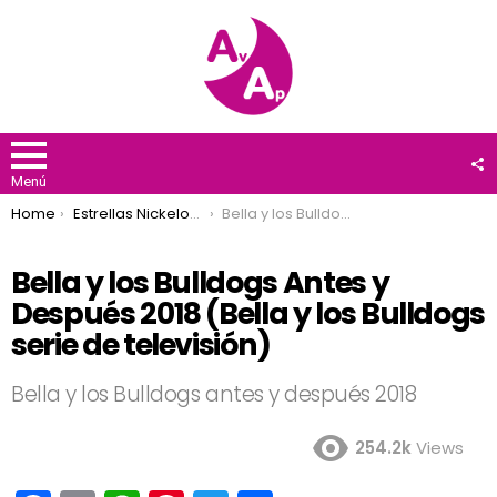
F
U
Menú
You are here:
Home
Estrellas Nickelodeon
Bella y los Bulldogs Antes y Después 2018 (Bella y los Bulldogs serie de televisión)
Bella y los Bulldogs Antes y
Después 2018 (Bella y los Bulldogs
serie de televisión)
Bella y los Bulldogs antes y después 2018
254.2k
Views