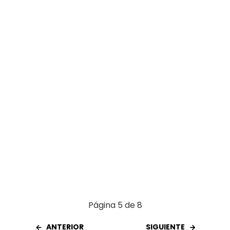
o
A
t
ar
o
p
tir
k
p
Página 5 de 8
ANTERIOR
SIGUIENTE