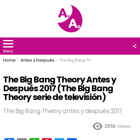
F
U
Menú
You are here:
Home
Antes y Después
The Big Bang Theory Antes y Después 2017 (The Big Bang Theory serie de televisión)
The Big Bang Theory Antes y
Después 2017 (The Big Bang
Theory serie de televisión)
The Big Bang Theory antes y después 2017
265k
Views