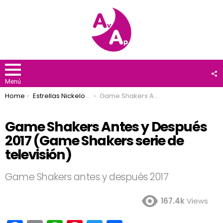
F
U
Menú
You are here:
Home
Estrellas Nickelodeon
Game Shakers Antes y Después 2017 (Game Shakers serie de televisión)
Game Shakers Antes y Después
2017 (Game Shakers serie de
televisión)
Game Shakers antes y después 2017
167.4k
Views