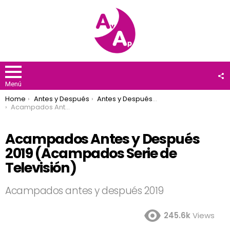
F
U
Menú
You are here:
Home
Antes y Después
Antes y Después 2019
Acampados Antes y Después 2019 (Acampados Serie de Televisión)
Acampados Antes y Después
2019 (Acampados Serie de
Televisión)
Acampados antes y después 2019
245.6k
Views