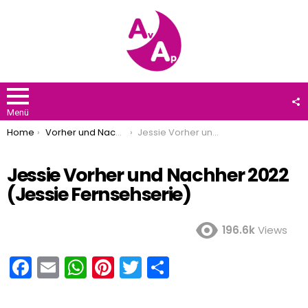
F
U
Menü
You are here:
Home
Vorher und Nachher 2022
Jessie Vorher und Nachher 2022 (Jessie Fernsehserie)
Jessie Vorher und Nachher 2022
(Jessie Fernsehserie)
196.6k
Views
F
E
W
Pi
T
T
a
m
h
nt
wi
eil